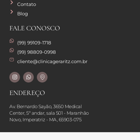
Contato
Blog
FALE CONOSCO
‭(99) 99109-1718‬
‭(99) 98809-0998‬
cliente@clinicageraritz.com.br
ENDEREÇO
Av. Bernardo Sayão, 3650 Medical
Center, 5º andar, sala 501 - Maranhão
Novo, Imperatriz - MA, 65903-075