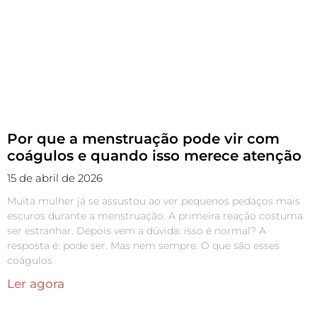
Por que a menstruação pode vir com
coágulos e quando isso merece atenção
15 de abril de 2026
Muita mulher já se assustou ao ver pequenos pedaços mais
escuros durante a menstruação. A primeira reação costuma
ser estranhar. Depois vem a dúvida: isso é normal? A
resposta é: pode ser. Mas nem sempre. O que são esses
coágulos
Ler agora