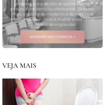
Imperatriz é a de não se acomodar na
prestação de serviços, oferecendo, cada vez
mais, o que há de moderno e de evidência
médica na assistência à mulher e aos casais
desejosos de engravidar.
AGENDAR UMA CONSULTA
VEJA MAIS