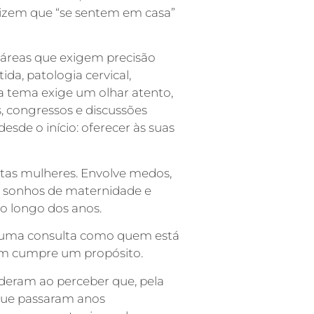
 dizem que “se sentem em casa”
m áreas que exigem precisão
tida, patologia cervical,
da tema exige um olhar atento,
s, congressos e discussões
sde o início: oferecer às suas
tas mulheres. Envolve medos,
, sonhos de maternidade e
 longo dos anos.
uz uma consulta como quem está
em cumpre um propósito.
deram ao perceber que, pela
 que passaram anos