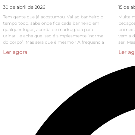
30 de abril de 2026
15 de a
Tem gente que já acostumou. Vai ao banheiro o
Muita m
tempo todo, sabe onde fica cada banheiro em
pedaços
qualquer lugar, acorda de madrugada para
primeir
urinar… e acha que isso é simplesmente “normal
vem a d
do corpo”. Mas será que é mesmo? A frequência
ser. Ma
Ler agora
Ler ag