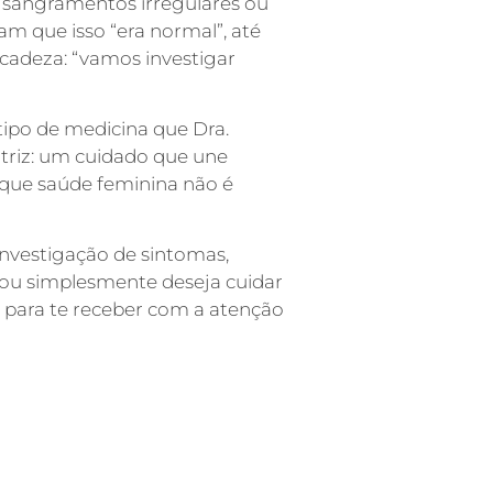
, sangramentos irregulares ou
am que isso “era normal”, até
icadeza: “vamos investigar
 tipo de medicina que Dra.
ratriz: um cuidado que une
orque saúde feminina não é
nvestigação de sintomas,
 ou simplesmente deseja cuidar
a para te receber com a atenção