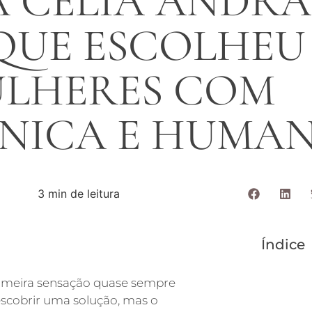
A CÉLIA ANDRA
QUE ESCOLHEU
ULHERES COM
CNICA E HUMA
3 min de leitura
Índice
primeira sensação quase sempre
escobrir uma solução, mas o