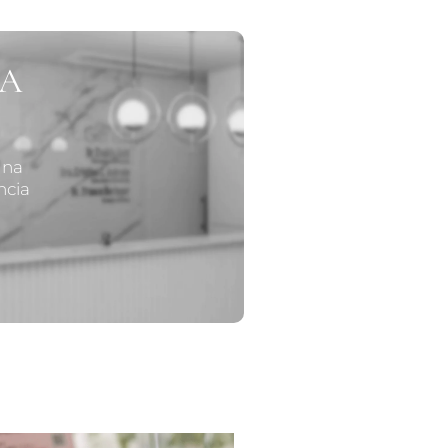
UA
 na
ncia