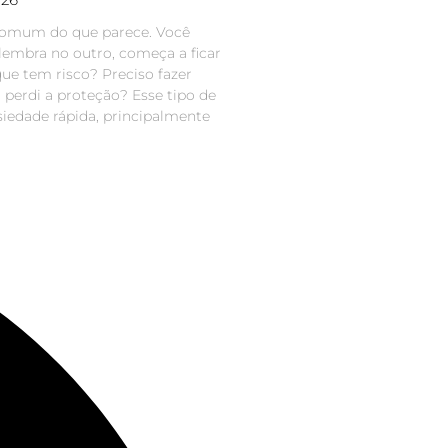
comum do que parece. Você
lembra no outro, começa a ficar
que tem risco? Preciso fazer
 perdi a proteção? Esse tipo de
siedade rápida, principalmente