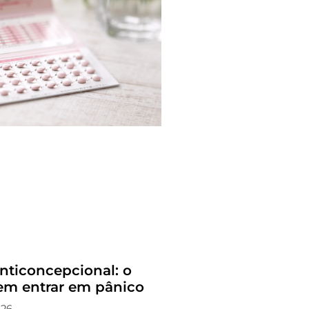
nticoncepcional: o
sem entrar em pânico
026