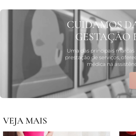
CUIDAMOS DA
GESTAÇÃO 
Uma das principais marcas 
prestação de serviços, ofer
médica na assistênc
VEJA MAIS