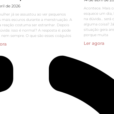
bril de 2026
Acontece. Mais 
esquece um dia, 
ulher já se assustou ao ver pequenos
na dúvida… será 
 mais escuros durante a menstruação. A
alguma coisa? Já
a reação costuma ser estranhar. Depois
situação gera an
úvida: isso é normal? A resposta é: pode
porque muita
s nem sempre. O que são esses coágulos
Ler agora
ora